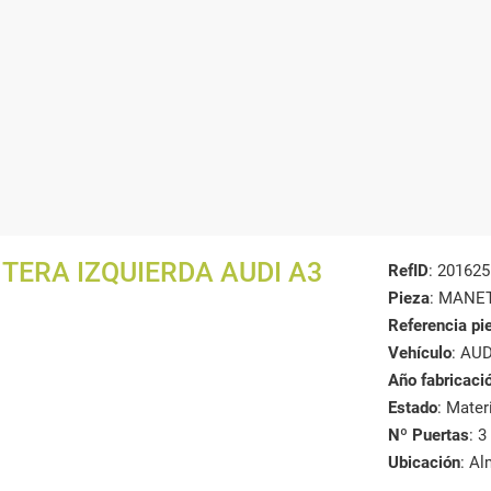
TERA IZQUIERDA AUDI A3
RefID
: 201625
Pieza
: MANE
Referencia pi
Vehículo
: AUD
Año fabricaci
Estado
: Mate
Nº Puertas
: 3
Ubicación
: A