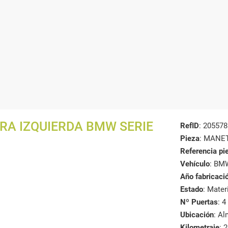
RA IZQUIERDA BMW SERIE
RefID
: 205578
Pieza
: MANE
Referencia pi
Vehículo
: BM
Año fabricaci
Estado
: Mate
Nº Puertas
: 4
Ubicación
: A
Kilometraje
: 