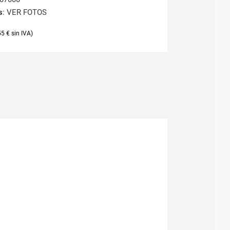
s
: VER FOTOS
55
€