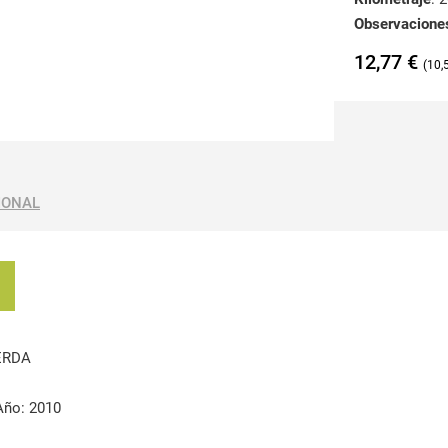
Observacione
12,77
€
10,
IONAL
ERDA
Año: 2010