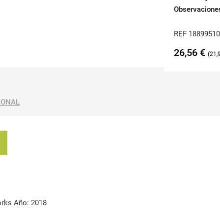
Observacione
REF 1889951
26,56
€
21,
IONAL
orks Año: 2018