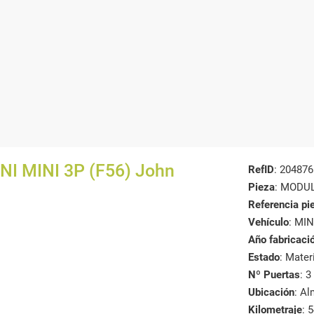
 MINI 3P (F56) John
RefID
: 204876
Pieza
: MODU
Referencia pi
Vehículo
: MI
Año fabricaci
Estado
: Mate
Nº Puertas
: 3
Ubicación
: A
Kilometraje
: 