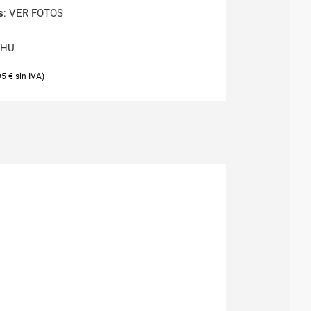
s
: VER FOTOS
0HU
95
€