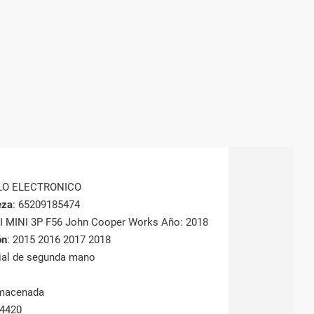
LO ELECTRONICO
eza
: 65209185474
NI MINI 3P F56 John Cooper Works Año: 2018
ón
: 2015 2016 2017 2018
rial de segunda mano
lmacenada
54420