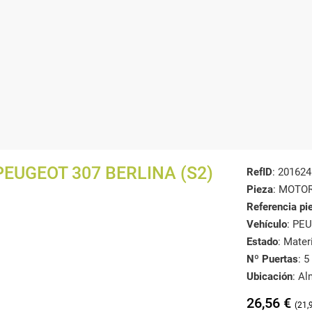
EUGEOT 307 BERLINA (S2)
RefID
: 201624
Pieza
: MOTO
Referencia pi
Vehículo
: PE
Estado
: Mate
Nº Puertas
: 5
Ubicación
: A
26,56
€
21,