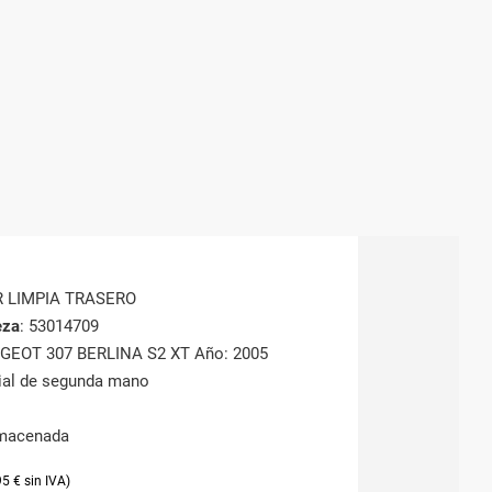
R LIMPIA TRASERO
eza
: 53014709
UGEOT 307 BERLINA S2 XT Año: 2005
rial de segunda mano
lmacenada
95
€