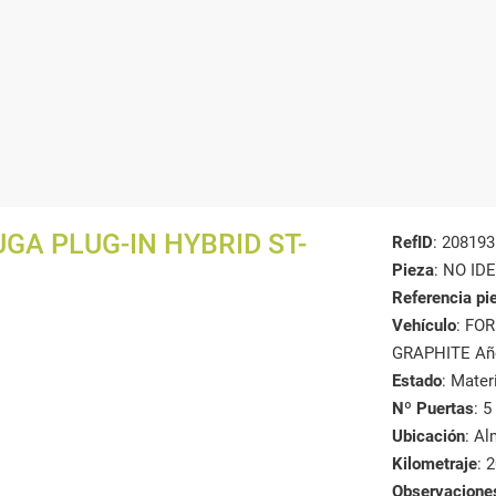
GA PLUG-IN HYBRID ST-
RefID
: 208193
Pieza
: NO ID
Referencia pi
Vehículo
: FO
GRAPHITE Añ
Estado
: Mate
Nº Puertas
: 5
Ubicación
: A
Kilometraje
: 
Observacione