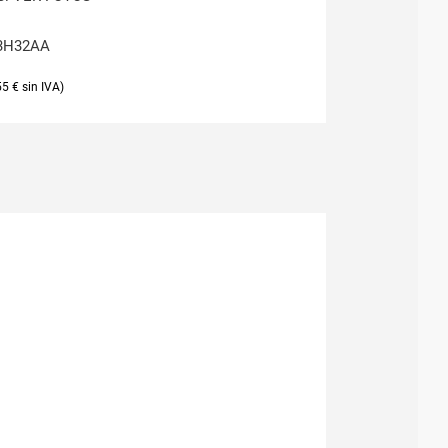
3H32AA
55
€