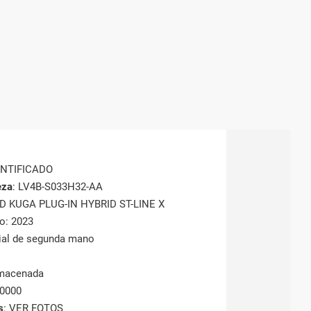
ENTIFICADO
eza
: LV4B-S033H32-AA
RD KUGA PLUG-IN HYBRID ST-LINE X
o: 2023
rial de segunda mano
lmacenada
20000
s
: VER FOTOS