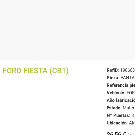
FORD FIESTA (CB1)
RefID
: 198663
Pieza
: PANT
Referencia pi
Vehículo
: FO
Año fabricaci
Estado
: Mate
Nº Puertas
: 3
Ubicación
: A
26,56
€