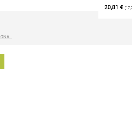
20,81
€
17,
IONAL