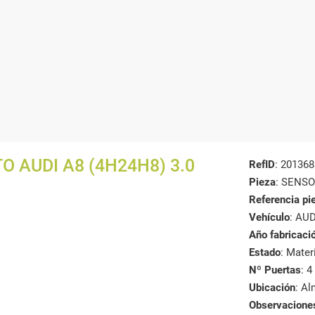
 AUDI A8 (4H24H8) 3.0
RefID
: 201368
Pieza
: SENS
Referencia pi
Vehículo
: AUD
Año fabricaci
Estado
: Mate
Nº Puertas
: 4
Ubicación
: A
Observacione