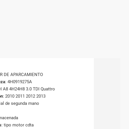
OR DE APARCAMIENTO
eza
: 4H0919275A
I A8 4H24H8 3.0 TDI Quattro
ón
: 2010 2011 2012 2013
rial de segunda mano
lmacenada
s
: tipo motor cdta