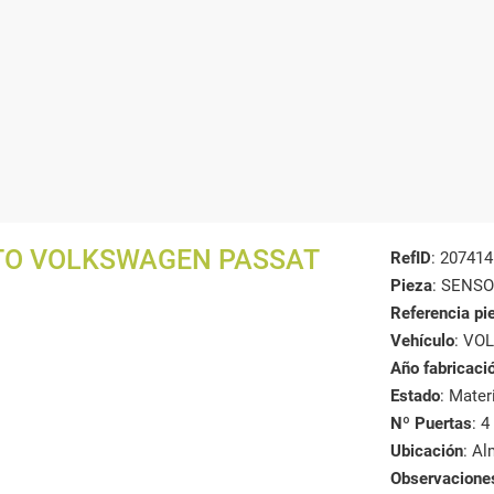
TO VOLKSWAGEN PASSAT
RefID
: 207414
Pieza
: SENS
Referencia pi
Vehículo
: VO
Año fabricaci
Estado
: Mate
Nº Puertas
: 4
Ubicación
: A
Observacione