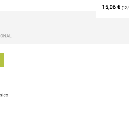
15,06
€
12,
IONAL
sico